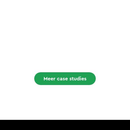
Veilig werken? Zo doen we
dat bij Royal Terberg Group
Meer case studies