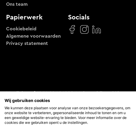
Ons team
Papierwerk
Socials
Cookiebeleid
Algemene voorwaarden
Privacy statement
Movilab v.o.f. KVK: 69464928, Molenveldlaan 10b,
6523 RM, Nijmegen
Wij gebruiken cookies
We kunnen deze plaatsen voor analyse van onze bezoekersgegevens, om
onze website te verbeteren, gepersonaliseerde inhoud te tonen en om u
een geweldige website-ervaring te bieden. Voor meer informatie over de
cookies die we gebruiken opent u de instellingen.