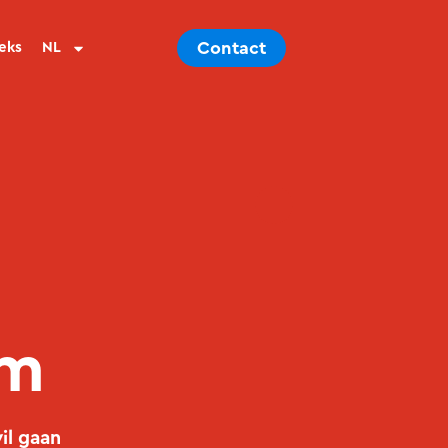
Contact
eks
NL
lm
il gaan