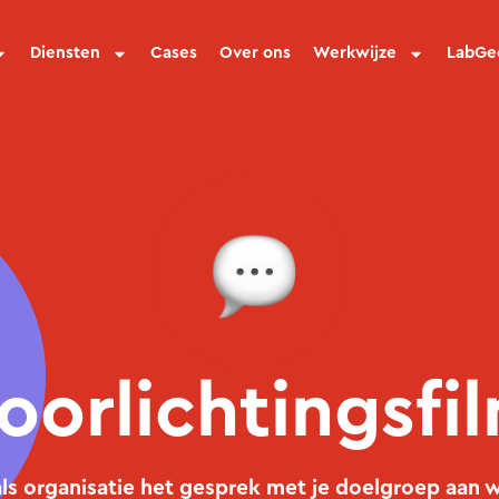
Diensten
Cases
Over ons
Werkwijze
LabGe
oorlichtings­fi
 als organisatie het gesprek met je doelgroep aan w