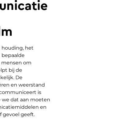
nicatie
ilm
e houding, het
n bepaalde
pt mensen om
pt bij de
kelijk. De
eëren en weerstand
e communiceert is
e we dat aan moeten
icatiemiddelen en
 gevoel geeft.