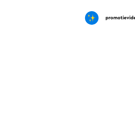
promotievid
 interessant
Het belang va
paarden