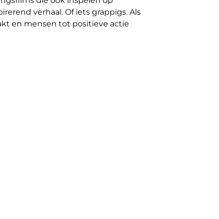
ingsfilms die ook inspelen op
rerend verhaal. Of iets grappigs. Als
akt en mensen tot positieve actie