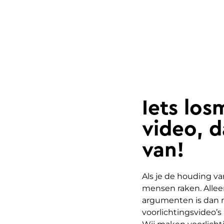
Iets lo
video, 
van!
Als je de houding v
mensen raken. Alle
argumenten is dan n
voorlichtingsvideo’s