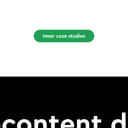
Meer case studies
content d