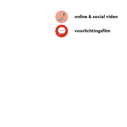
online & social video
voorlichtingsﬁlm
Maak belastingzaken
met video