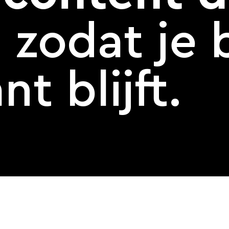
,
zodat je b
nt blijft.