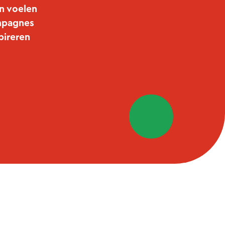
en voelen
mpagnes
pireren