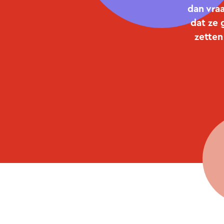
dan vraa
dat ze
zetten