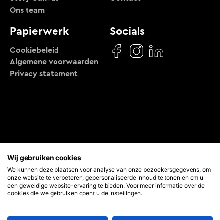
Ons team
Papierwerk
Socials
Cookiebeleid
Algemene voorwaarden
Privacy statement
Movilab v.o.f. KVK: 69464928, Molenveldlaan 10b,
Wij gebruiken cookies
6523 RM, Nijmegen
We kunnen deze plaatsen voor analyse van onze bezoekersgegevens, om
onze website te verbeteren, gepersonaliseerde inhoud te tonen en om u
een geweldige website-ervaring te bieden. Voor meer informatie over de
cookies die we gebruiken opent u de instellingen.