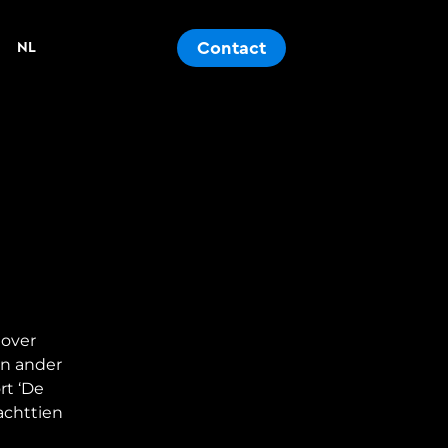
Contact
NL
 over
en ander
rt ‘De
achttien