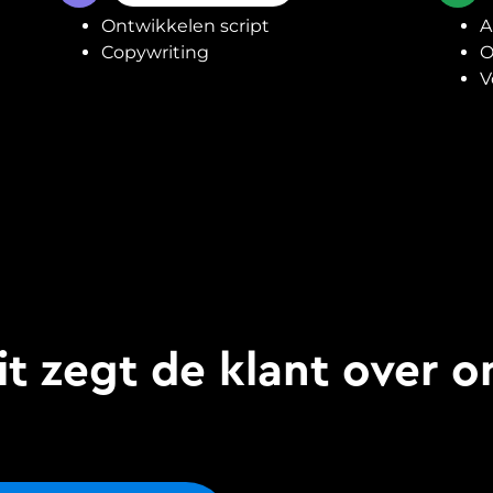
Ontwikkelen script
A
Copywriting
O
V
it zegt de klant over o