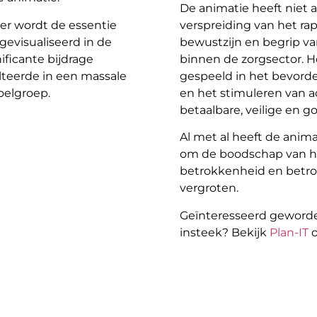
De animatie heeft niet 
er wordt de essentie
verspreiding van het ra
gevisualiseerd in de
bewustzijn en begrip v
ificante bijdrage
binnen de zorgsector. H
ulteerde in een massale
gespeeld in het bevorde
oelgroep.
en het stimuleren van a
betaalbare, veilige en g
Al met al heeft de anim
om de boodschap van h
betrokkenheid en betro
vergroten.
Geïnteresseerd geworde
insteek? Bekijk
Plan-IT
o