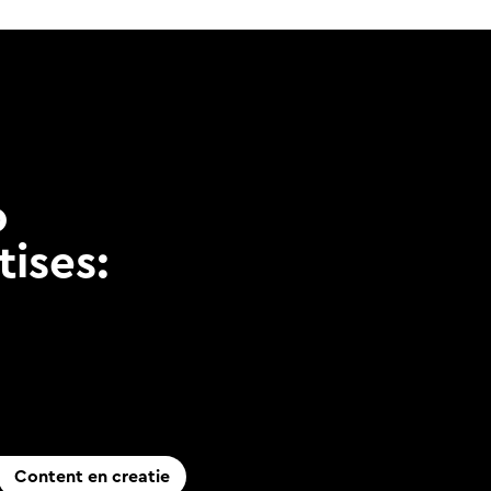
o
ises:
Content en creatie