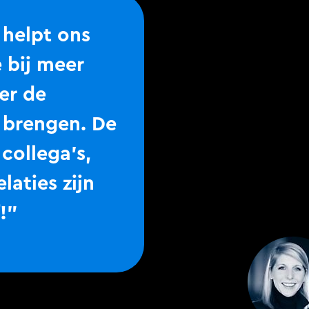
 helpt ons
 bij meer
er de
 brengen. De
 collega’s,
laties zijn
f!”