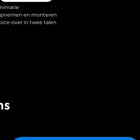
nimatie
pnemen en monteren
oice-over in twee talen
ns